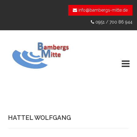
info@bambergs-mitte.de
0951 / 700 86 944
HATTEL WOLFGANG